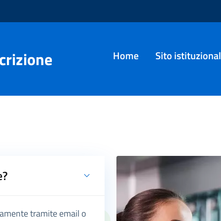
Accessibil
crizione
Home
Sito istituziona
Screen Contr
Controllo Zoo
e?
ttamente tramite email o