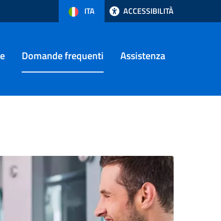
ITA
ACCESSIBILITÀ
ità del menù
×
Reset
le
Domande frequenti
Assistenza
ast
Text size
Cursor
Ripristina zoom
m dello screen
%